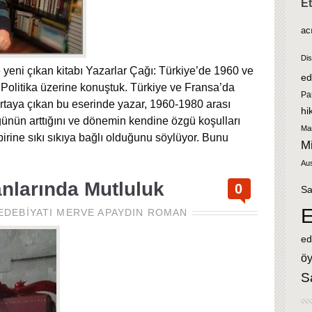
Et
ac
Di
 yeni çıkan kitabı Yazarlar Çağı: Türkiye’de 1960 ve
ed
Politika üzerine konuştuk. Türkiye ve Fransa’da
Pa
rtaya çıkan bu eserinde yazar, 1960-1980 arası
hi
nün arttığını ve dönemin kendine özgü koşulları
Ma
birine sıkı sıkıya bağlı olduğunu söylüyor. Bunu
Mi
Au
nlarında Mutluluk
0
Sa
E
EDEBIYATI
MERVE APAYDIN
ROMAN
ed
ö
S