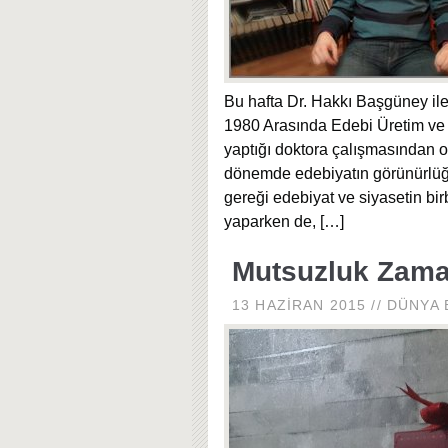
Bu hafta Dr. Hakkı Başgüney ile
1980 Arasında Edebi Üretim ve 
yaptığı doktora çalışmasından o
dönemde edebiyatın görünürlüğü
gereği edebiyat ve siyasetin bir
yaparken de,
[…]
Mutsuzluk Zama
13 HAZIRAN 2015
//
DÜNYA 