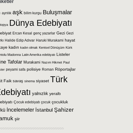
iketler
aşk
Buluşmalar
ı
ayrılık
bilim kurgu
Dünya Edebiyatı
stopya
Gezi
ebiyat
Ercan Kesal
genç yazarlar
Gezi
hayat
rkı
Halide Edip Adıvar
Haruki Murakami
kaye
kadın
kadın olmak
Kentsel Dönüşüm
Kürk
Listeler
ntolu Madonna
Latin Amerika edebiyatı
ne Tafolar
Murakami
Nazım Hikmet
Paul
polisiye
Röportajlar
peyami safa
Roman
ster
Türk
it Faik
savaş
siyaset
sinema
debiyatı
yalnızlık
yeraltı
çocukluk
ebiyatı
Çocuk edebiyatı
çocuk
Şahizer
İncelemeler
ykü
İstanbul
amuk
şiir