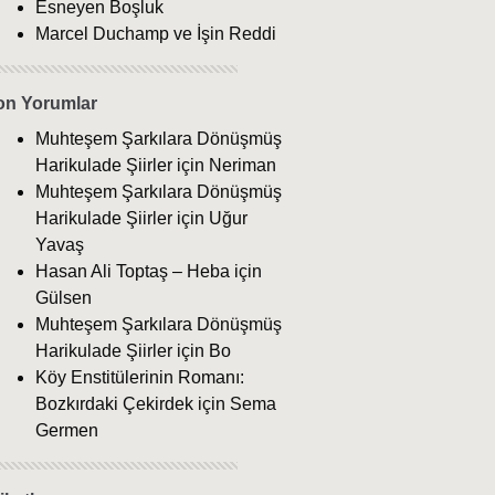
Esneyen Boşluk
Marcel Duchamp ve İşin Reddi
on Yorumlar
Muhteşem Şarkılara Dönüşmüş
Harikulade Şiirler
için
Neriman
Muhteşem Şarkılara Dönüşmüş
Harikulade Şiirler
için
Uğur
Yavaş
Hasan Ali Toptaş – Heba
için
Gülsen
Muhteşem Şarkılara Dönüşmüş
Harikulade Şiirler
için
Bo
Köy Enstitülerinin Romanı:
Bozkırdaki Çekirdek
için
Sema
Germen