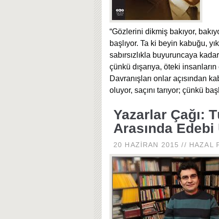
“Gözlerini dikmiş bakıyor, bakı
başlıyor. Ta ki beyin kabuğu, yı
sabırsızlıkla buyuruncaya kadar. 
çünkü dışarıya, öteki insanların 
Davranışları onlar açısından kabu
oluyor, saçını tarıyor; çünkü ba
Yazarlar Çağı: T
Arasında Edebi 
20 HAZIRAN 2015
//
HAZAL P