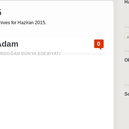
H
5
hives for Haziran 2015.
 Adam
0
ERDOĞAN
DÜNYA EDEBIYATI
O
So