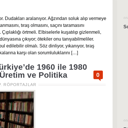
yor. Dudakları aralanıyor. Ağzından soluk alıp vermeye
kanmasını, tıraş olmasını, saçını taramasını
S
Çıplaklığı örtmeli. Elbiselerle kuşatılıp gizlenmeli,
dünyasına çıkıyor; ötekiler onu tanıyabilmeliler.
l edilebilir olmalı. Söz dinliyor, yıkanıyor, tıraş
şkalarına karşı olan sorumluluklarını
[…]
ürkiye’de 1960 ile 1980
Üretim ve Politika
0
.
RÖPORTAJLAR