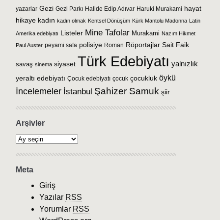
Gezi
hayat
yazarlar
Gezi Parkı
Halide Edip Adıvar
Haruki Murakami
hikaye
kadın
kadın olmak
Kentsel Dönüşüm
Kürk Mantolu Madonna
Latin
Mine Tafolar
Listeler
Murakami
Amerika edebiyatı
Nazım Hikmet
Sait Faik
polisiye
Röportajlar
peyami safa
Roman
Paul Auster
Türk Edebiyatı
yalnızlık
savaş
siyaset
sinema
öykü
çocukluk
yeraltı edebiyatı
Çocuk edebiyatı
çocuk
Şahizer Samuk
İncelemeler
İstanbul
şiir
Arşivler
Meta
Giriş
Yazılar
RSS
Yorumlar
RSS