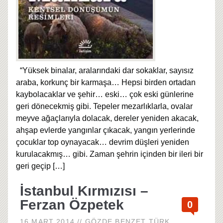
“Yüksek binalar, aralarındaki dar sokaklar, sayısız
araba, korkunç bir karmaşa… Hepsi birden ortadan
kaybolacaklar ve şehir… eski… çok eski günlerine
geri dönecekmiş gibi. Tepeler mezarlıklarla, ovalar
meyve ağaçlarıyla dolacak, dereler yeniden akacak,
ahşap evlerde yangınlar çıkacak, yangın yerlerinde
çocuklar top oynayacak… devrim düşleri yeniden
kurulacakmış… gibi. Zaman şehrin içinden bir ileri bir
geri geçip
[…]
İstanbul Kırmızısı –
Ferzan Özpetek
0
16 MART 2014
//
GÖZDE BENZET
TÜRK