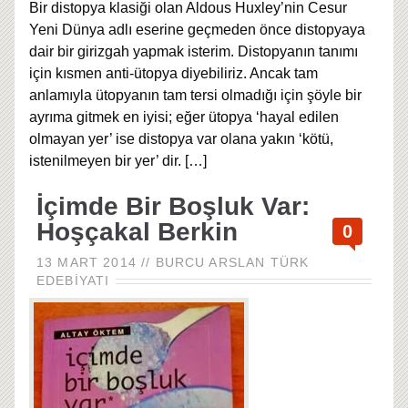
Bir distopya klasiği olan Aldous Huxley’nin Cesur
Yeni Dünya adlı eserine geçmeden önce distopyaya
dair bir girizgah yapmak isterim. Distopyanın tanımı
için kısmen anti-ütopya diyebiliriz. Ancak tam
anlamıyla ütopyanın tam tersi olmadığı için şöyle bir
ayrıma gitmek en iyisi; eğer ütopya ‘hayal edilen
olmayan yer’ ise distopya var olana yakın ‘kötü,
istenilmeyen bir yer’ dir.
[…]
İçimde Bir Boşluk Var:
Hoşçakal Berkin
0
13 MART 2014
//
BURCU ARSLAN
TÜRK
EDEBIYATI