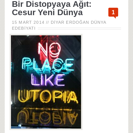
Bir Distopyaya Ağıt:
Cesur Yeni Dünya
1
15 MART 2014
//
DIYAR ERDOĞAN
DÜNYA
EDEBIYATI