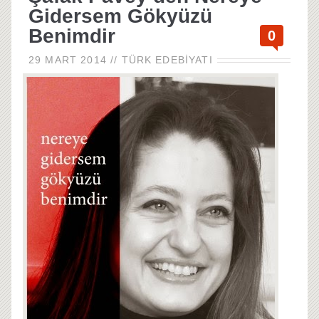
Gidersem Gökyüzü
Benimdir
0
29 MART 2014
//
TÜRK EDEBIYATI