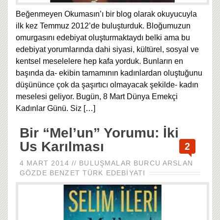
Beğenmeyen Okumasın’ı bir blog olarak okuyucuyla
ilk kez Temmuz 2012’de buluşturduk. Bloğumuzun
omurgasını edebiyat oluşturmaktaydı belki ama bu
edebiyat yorumlarında dahi siyasi, kültürel, sosyal ve
kentsel meselelere hep kafa yorduk. Bunların en
başında da- ekibin tamamının kadınlardan oluştuğunu
düşününce çok da şaşırtıcı olmayacak şekilde- kadın
meselesi geliyor. Bugün, 8 Mart Dünya Emekçi
Kadınlar Günü. Siz
[…]
Bir “Mel’un” Yorumu: İki
Us Karılması
2
4 MART 2014
//
BULUŞMALAR
BURCU ARSLAN
GÖZDE BENZET
TÜRK EDEBIYATI