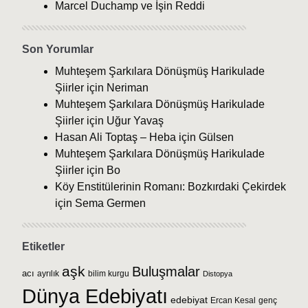
Marcel Duchamp ve İşin Reddi
Son Yorumlar
Muhteşem Şarkılara Dönüşmüş Harikulade
Şiirler
için
Neriman
Muhteşem Şarkılara Dönüşmüş Harikulade
Şiirler
için
Uğur Yavaş
Hasan Ali Toptaş – Heba
için
Gülsen
Muhteşem Şarkılara Dönüşmüş Harikulade
Şiirler
için
Bo
Köy Enstitülerinin Romanı: Bozkırdaki Çekirdek
için
Sema Germen
Etiketler
aşk
Buluşmalar
acı
ayrılık
bilim kurgu
Distopya
Dünya Edebiyatı
edebiyat
Ercan Kesal
genç